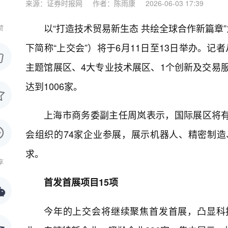
来源：证券时报网
作者：陈雨康
2026-06-03 17:39
以“打造技术贸易新生态 共绘全球合作新篇章
赞
下简称“上交会”）将于6月11日至13日举办。
主题馆展区、4大专业技术展区、1个创新及交易服
达到1006家。
上海市商务委副主任周岚表示，国际展区将有
会组织的74家企业参展，展示机器人、精密制造
求。
享
首发首展项目15项
今年的上交会将继续聚焦首发首展，凸显科