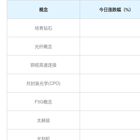
概念
今日涨跌幅（%）
培育钻石
光纤概念
铜缆高速连接
共封装光学(CPO)
F5G概念
太赫兹
光刻机