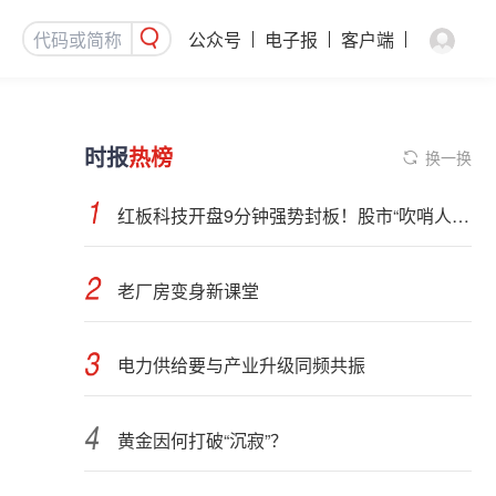
公众号
电子报
客户端
时报
热榜
换一换
红板科技开盘9分钟强势封板！股市“吹哨人”突然改口！市场风向变了？
老厂房变身新课堂
电力供给要与产业升级同频共振
黄金因何打破“沉寂”？