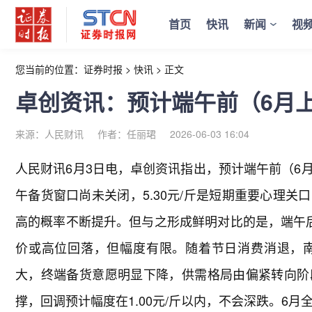
首页
快讯
新闻
视
您当前的位置：
证券时报
>
快讯
>
正文
卓创资讯：预计端午前（6月
来源：人民财讯
作者：任丽珺
2026-06-03 16:04
人民财讯6月3日电，
卓创资讯指出，预计端午前（6
午备货窗口尚未关闭，5.30元/斤是短期重要心理
高的概率不断提升。但与之形成鲜明对比的是，端午
价或高位回落，但幅度有限。随着节日消费消退，
大，终端备货意愿明显下降，供需格局由偏紧转向阶
撑，回调预计幅度在1.00元/斤以内，不会深跌。6月全