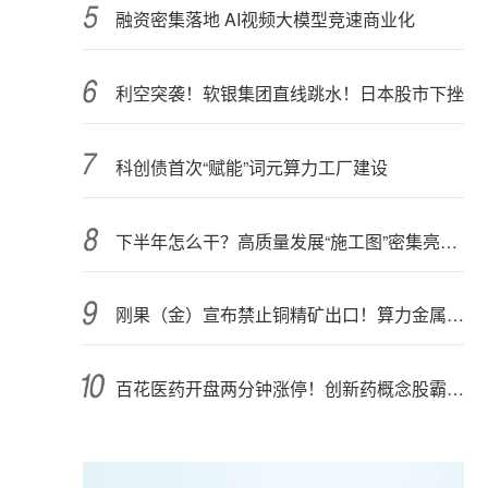
融资密集落地 AI视频大模型竞速商业化
利空突袭！软银集团直线跳水！日本股市下挫
科创债首次“赋能”词元算力工厂建设
下半年怎么干？高质量发展“施工图”密集亮相 聚焦主业提质增效 国资央企向AI要动能
刚果（金）宣布禁止铜精矿出口！算力金属影响多大？
百花医药开盘两分钟涨停！创新药概念股霸屏，业绩预喜股来了