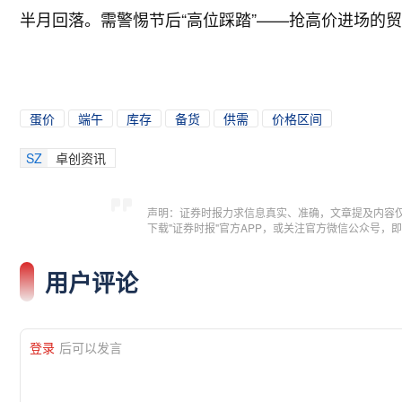
半月回落。需警惕节后“高位踩踏”——抢高价进场的
蛋价
端午
库存
备货
供需
价格区间
SZ
卓创资讯
声明：证券时报力求信息真实、准确，文章提及内容
下载"证券时报"官方APP，或关注官方微信公众号
用户评论
登录
后可以发言