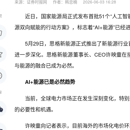
来源：证券时报网
作者：韩忠楠
2026-06-03 16:28
近日，国家能源局正式发布首批51个“人工智
赞
源双向赋能的行动方案》，标志着“AI+能源”已
5月29日，思格新能源正式推出了新能源行业首个
进一步深化。思格新能源董事长、CEO许映童在
与能源的融合已成为必然。
AI+能源已是必然趋势
享
当前，全球电力市场正在发生深刻变化，特别
的必要性和机遇。
许映童向记者表示，目前海外的市场化电价环