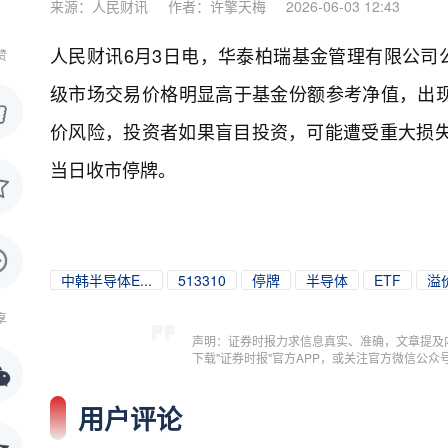
来源：人民财讯
作者：许擎天梅
2026-06-03 12:43
人民财讯6月3日电，
华泰柏瑞基金管理有限公司公告
赞
级市场交易价格明显高于基金份额参考净值，出
价风险，投资者如果盲目投资，可能遭受重大损失
当日收市停牌。
中韩半导体E...
513310
停牌
半导体
ETF
溢
享
声明：证券时报力求信息真实、准确，文章提及
下载"证券时报"官方APP，或关注官方微信公
用户评论