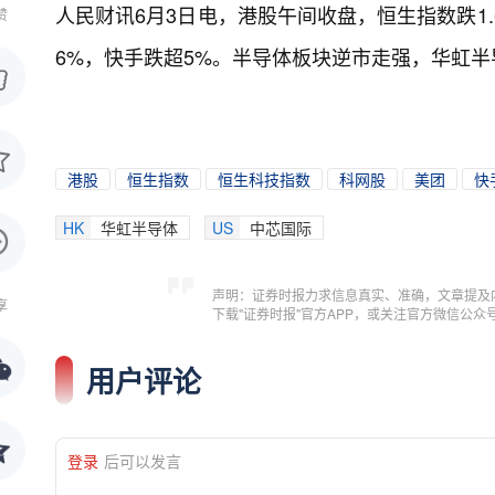
人民财讯6月3日电，
港股午间收盘，恒生指数跌1.
赞
6%，快手跌超5%。半导体板块逆市走强，华虹半
港股
恒生指数
恒生科技指数
科网股
美团
快
HK
华虹半导体
US
中芯国际
声明：证券时报力求信息真实、准确，文章提及
享
下载"证券时报"官方APP，或关注官方微信公
用户评论
登录
后可以发言