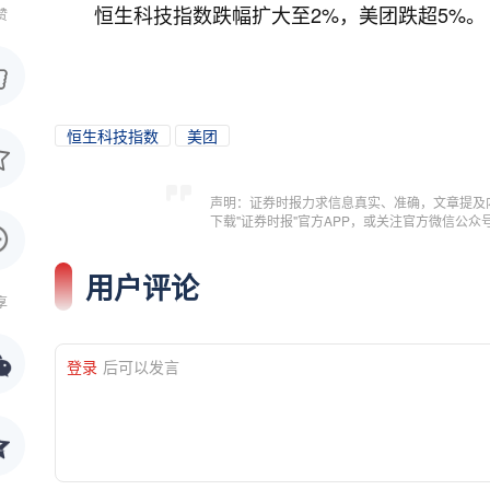
恒生科技指数跌幅扩大至2%，美团跌超5%。
赞
恒生科技指数
美团
声明：证券时报力求信息真实、准确，文章提及
下载"证券时报"官方APP，或关注官方微信公
用户评论
享
登录
后可以发言