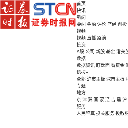
首页
快讯
新闻
要闻
金融
评论
产经
创投
视频
视频
直播
路演
投资
A股
公司
新股
基金
港美
数据
数据资讯
盯盘面
看资金
信披+
全部
沪市主板
深市主板
专题
地方
京
津
冀
晋
蒙
辽
吉
黑
沪
服务
人民鉴真
投关服务
投教