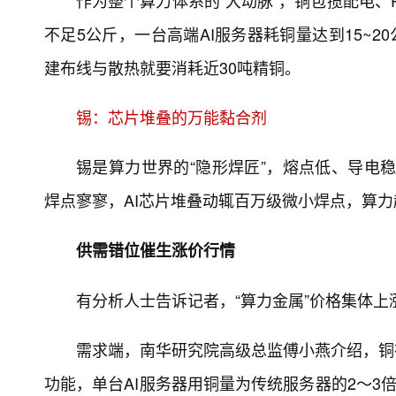
作为整个算力体系的“大动脉”，铜包揽配电、
不足5公斤，一台高端AI服务器耗铜量达到15~
建布线与散热就要消耗近30吨精铜。
锡：芯片堆叠的万能黏合剂
锡是算力世界的“隐形焊匠”，熔点低、导电稳，
焊点寥寥，AI芯片堆叠动辄百万级微小焊点，算
供需错位催生涨价行情
有分析人士告诉记者，“算力金属”价格集体上
需求端，南华研究院高级总监傅小燕介绍，铜在
功能，单台AI服务器用铜量为传统服务器的2～3倍