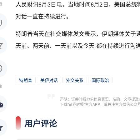
人民财讯6月3日电，
当地时间6月2日，美国总
赞
对话一直在持续进行。
特朗普当天在社交媒体发文表示，伊朗媒体关于谈
天前、两天前、一天前以及今天”都在持续进行沟
特朗普
美伊对话
外交关系
国际政治
享
声明：证券时报力求信息真实、准确，文章提及
下载"证券时报"官方APP，或关注官方微信公
用户评论