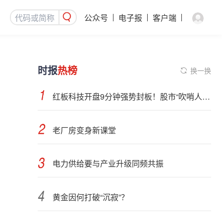
公众号
电子报
客户端
时报
热榜
换一换
红板科技开盘9分钟强势封板！股市“吹哨人”突然改口！市场风向变了？
老厂房变身新课堂
电力供给要与产业升级同频共振
黄金因何打破“沉寂”？