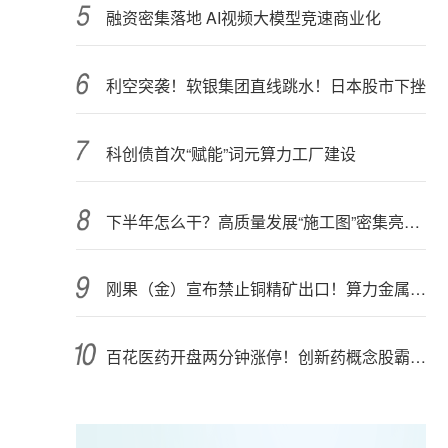
融资密集落地 AI视频大模型竞速商业化
利空突袭！软银集团直线跳水！日本股市下挫
科创债首次“赋能”词元算力工厂建设
下半年怎么干？高质量发展“施工图”密集亮相 聚焦主业提质增效 国资央企向AI要动能
刚果（金）宣布禁止铜精矿出口！算力金属影响多大？
百花医药开盘两分钟涨停！创新药概念股霸屏，业绩预喜股来了