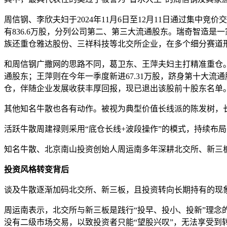
周信钢、李欣夫妇于2024年11月6日至12月11日通过集中竞价交
有836.6万股，分列公司第二、第三大流通股东。瑞奇智造
族还重仓雅达股份、三祥科技等北交所企业，在多个细分赛道
和周信钢广撒网的思路不同，葛卫东、王萍夫妇主打精准重仓。2
通股东；王萍则在今年一季度新进67.31万股，跻身第十大流
仓，伴随企业发展收获丰厚回报，现已退出该股前十股东名单
其他知名牛散也各有动作。被视为典型价值长线派的陈发树，长期
活跃牛散周建禄则采用“底仓长线+波段操作”的模式，持续布局
知名牛散、北京南山投资创始人周运南多年深耕北交所、新三板
投资风格转变背后
谈及牛散逐渐加码北交所、新三板，且投资转向长期持有的现
周运南表示，北交所与新三板是践行“投早、投小、投新”理
没有二级市场交易，以致投资者只能“望股兴叹”，无法享受到