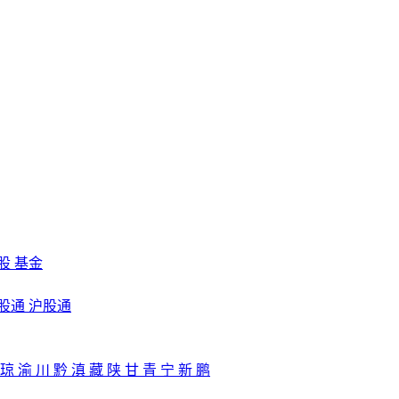
股
基金
股通
沪股通
琼
渝
川
黔
滇
藏
陕
甘
青
宁
新
鹏