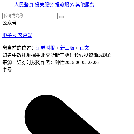
人民鉴真
投关服务
投教服务
其他服务
公众号
电子报
客户端
您当前的位置：
证券时报
>
新三板
>
正文
知名牛散扎堆掘金北交所新三板！长线投资渐成风向
来源：证券时报网
作者：钟恬
2026-06-02 23:06
字号