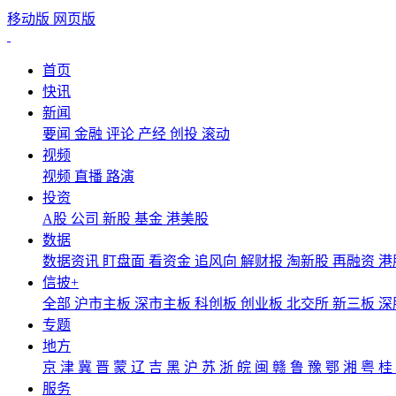
移动版
网页版
首页
快讯
新闻
要闻
金融
评论
产经
创投
滚动
视频
视频
直播
路演
投资
A股
公司
新股
基金
港美股
数据
数据资讯
盯盘面
看资金
追风向
解财报
淘新股
再融资
港
信披+
全部
沪市主板
深市主板
科创板
创业板
北交所
新三板
深
专题
地方
京
津
冀
晋
蒙
辽
吉
黑
沪
苏
浙
皖
闽
赣
鲁
豫
鄂
湘
粤
桂
服务