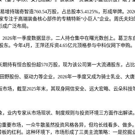
易增持瑞奇智造760.54万股，占总股本5.4125%，形成举牌。
是一家专注于高端装备核心部件的专精特新“小巨人”企业。周氏夫
形成广泛布局。
026年一季度数据显示，二人持仓集中在曙光数创上。葛卫东自20
通股东。今年4月，王萍还斥资4.65亿元顶格参与中科仪网下申
。
持有恒合股份超570万股，现为该公司第一大流通股东，占比为1
田野股份、驱动力等企业，2026年一季度又成为骑士乳业、大
市场，截至2025年末，其现身网信安全、远大宏略、云朵科技
象，业内专家从市场现状、制度规则与投资环境三方面作出解读
念的重要市场，一众牛散虽然投资风格各异，但均长线看多、做多
转板的红利。这种环境下，市场形成了三类主流策略：一是挖掘业