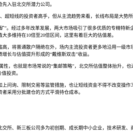
抢先入驻北交所潜力公司。
线、超短线的投资者高手，但从主流趋势来看，长线布局是大势
金矿”。经过多年改革发展，两大市场吸引了很多优质的专精特新
大多维持在10倍至20倍区间，这里有着巨大的估值差。
槛高，将普通散户隔绝在外，场内主流投资者更多地沿用一级市
增长与估值提升形成的“戴维斯双击”收益。
PO属性，也就是市场常说的“集邮策略”，北交所估值整体抬升
价值投资。
加上问询、限制交易等监管措施，也让短线资金不得不改变操作
资者采用分批建仓的方式平滑持仓成本。
北交所、新三板公司多为初创期、成长期中小企业，技术研发、