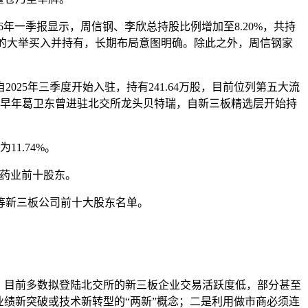
2026年一季报显示，周信钢、李欣总持股比例增加至8.20%，共持
妇的大举买入并持有，长期布局意图明确。除此之外，周信钢家
25年三季度开始入驻，持有241.64万股，目前位列第五大流
购。早年葛卫东曾进驻北交所龙头贝特瑞，自新三板精选层开始持
1.74%。
唐药业前十股东。
等新三板公司前十大股东名单。
。
。目前多数拟登陆北交所的新三板企业交易活跃度低，部分甚至
绩新突破或技术新转型的“两新”概念；二是利用做市商必须连