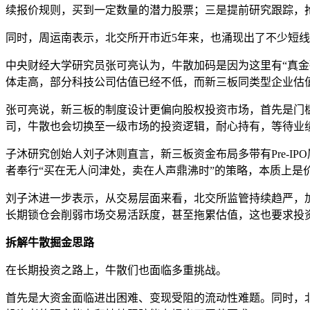
续报价规则，买到一定数量的潜力股票；三是提前研究跟踪，
同时，周运南表示，北交所开市近5年来，也涌现出了不少短
中央财经大学研究员张可亮认为，牛散加码是因为这里有“真
体走高，部分科技公司估值已经不低，而新三板同类型企业估值
张可亮说，新三板的制度设计更偏向股权投资市场，首先是门
司，牛散也会切换至一级市场的投资逻辑，耐心持有，等待业绩
子沐研究创始人刘子沐则直言，新三板资金布局多带有Pre-I
者奉行“买在无人问津处，卖在人声鼎沸时”的策略，本质上是
刘子沐进一步表示，从交易层面来看，北交所监管持续趋严，
长期锁仓会削弱市场交易活跃度，甚至拖累估值，这也要求投
拆解牛散掘金思路
在长期投资之路上，牛散们也面临多重挑战。
首先是大资金面临进出困难、变现受阻的流动性难题。同时，