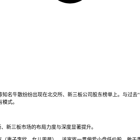
等知名牛散纷纷出现在北交所、新三板公司股东榜单上。与过去“
有模式。
交所、新三板市场的布局力度与深度显著提升。
族（妻子李欣、女儿周晨）。该家族一贯偏爱小盘低价股，敢于