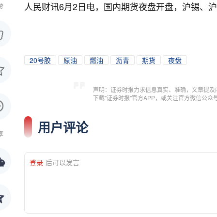
人民财讯6月2日电，
国内期货夜盘开盘，沪锡、沪
赞
20号胶
原油
燃油
沥青
期货
夜盘
声明：证券时报力求信息真实、准确，文章提及
下载"证券时报"官方APP，或关注官方微信公
用户评论
享
登录
后可以发言