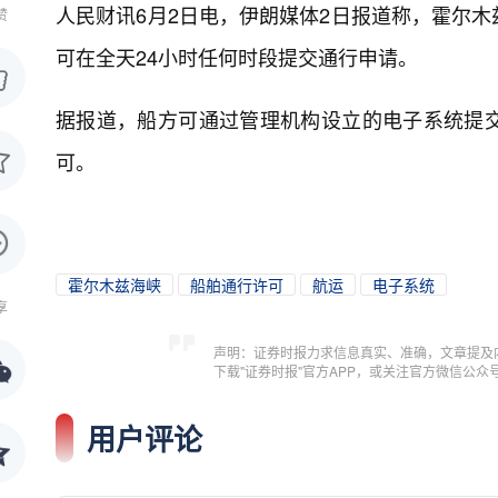
人民财讯6月2日电，
伊朗媒体2日报道称，霍尔木
赞
可在全天24小时任何时段提交通行申请。
据报道，船方可通过管理机构设立的电子系统提
可。
霍尔木兹海峡
船舶通行许可
航运
电子系统
享
声明：证券时报力求信息真实、准确，文章提及
下载"证券时报"官方APP，或关注官方微信公
用户评论