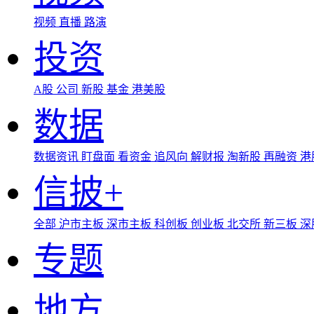
视频
直播
路演
投资
A股
公司
新股
基金
港美股
数据
数据资讯
盯盘面
看资金
追风向
解财报
淘新股
再融资
港
信披+
全部
沪市主板
深市主板
科创板
创业板
北交所
新三板
深
专题
地方