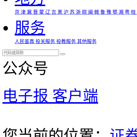
京
津
冀
晋
蒙
辽
吉
黑
沪
苏
浙
皖
闽
赣
鲁
豫
鄂
湘
粤
桂
服务
人民鉴真
投关服务
投教服务
其他服务
公众号
电子报
客户端
您当前的位置：
证