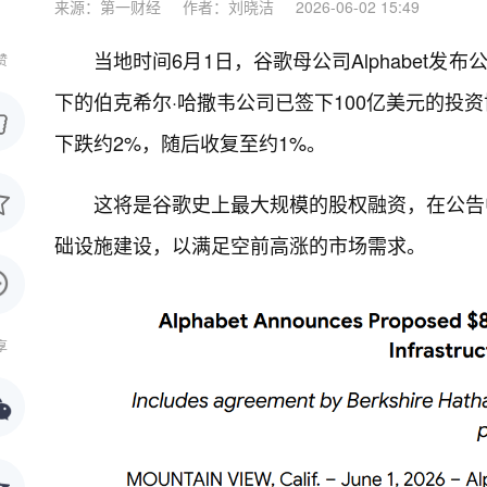
来源：第一财经
作者：刘晓洁
2026-06-02 15:49
当地时间6月1日，谷歌母公司Alphabet
赞
下的伯克希尔·哈撒韦公司已签下100亿美元的投资
下跌约2%，随后收复至约1%。
这将是谷歌史上最大规模的股权融资，在公告中
础设施建设，以满足空前高涨的市场需求。
享