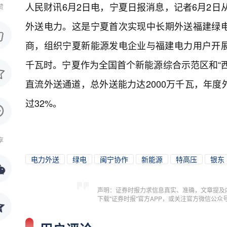
人民财讯6月2日电，
宁夏日报消息，记者6月2日
赞
外送电力。这是宁夏首次实现中长期外送福建绿
商，组织宁夏新能源发电企业与福建电力用户开展6
千瓦时。宁夏作为全国首个新能源综合示范区和“
直流外送通道，总外送能力达2000万千瓦，年
过32%。
享
电力外送
绿电
闽宁协作
新能源
特高压
银东
声明：证券时报力求信息真实、准确，文章提及
下载"证券时报"官方APP，或关注官方微信公