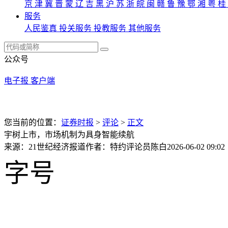
京
津
冀
晋
蒙
辽
吉
黑
沪
苏
浙
皖
闽
赣
鲁
豫
鄂
湘
粤
桂
服务
人民鉴真
投关服务
投教服务
其他服务
公众号
电子报
客户端
您当前的位置：
证券时报
>
评论
>
正文
宇树上市，市场机制为具身智能续航
来源：21世纪经济报道
作者：特约评论员陈白
2026-06-02 09:02
字号