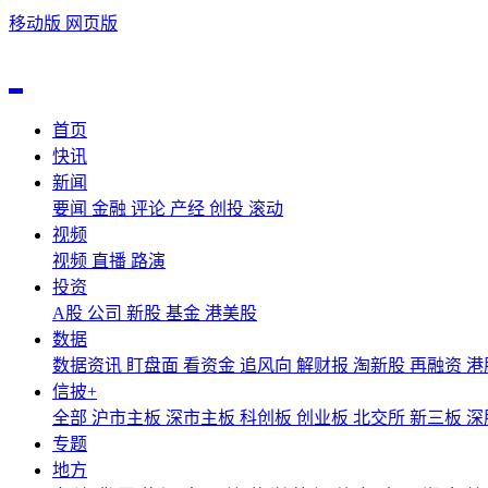
移动版
网页版
首页
快讯
新闻
要闻
金融
评论
产经
创投
滚动
视频
视频
直播
路演
投资
A股
公司
新股
基金
港美股
数据
数据资讯
盯盘面
看资金
追风向
解财报
淘新股
再融资
港
信披+
全部
沪市主板
深市主板
科创板
创业板
北交所
新三板
深
专题
地方