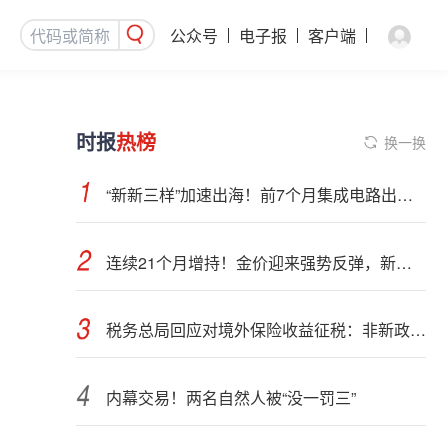
公众号
电子报
客户端
时报
热榜
换一换
“新新三样”加速出海！前7个月集成电路出口额接近翻倍
连续21个月增持！金价迎来强势反弹，新一轮上行窗口开启？
税务总局回应对境外保险收益征税：非新政策，无需过度解读
内幕交易！两名自然人被“没一罚三”