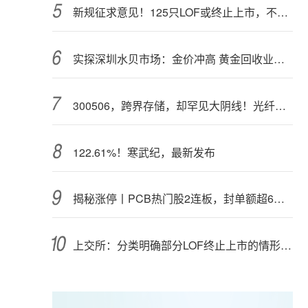
新规征求意见！125只LOF或终止上市，不影响基金正常投资运作
实探深圳水贝市场：金价冲高 黄金回收业务率先回暖
300506，跨界存储，却罕见大阴线！光纤需求激增，稀土细分原料，火了
122.61%！寒武纪，最新发布
揭秘涨停丨PCB热门股2连板，封单额超6亿元
上交所：分类明确部分LOF终止上市的情形和程序