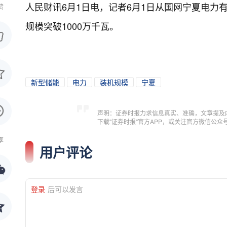
人民财讯6月1日电，
记者6月1日从国网宁夏电力
赞
规模突破1000万千瓦。
新型储能
电力
装机规模
宁夏
声明：证券时报力求信息真实、准确，文章提及
下载"证券时报"官方APP，或关注官方微信公
享
用户评论
登录
后可以发言