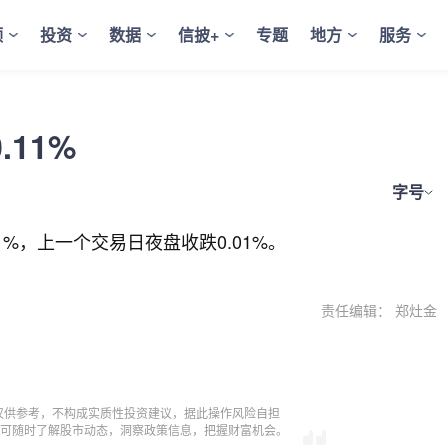
频
投资
数据
信披+
专题
地方
服务
11%
字号
1%，上一个交易日夜盘收跌0.01%。
责任编辑： 郑灶金
仅供参考，不构成实质性投资建议，据此操作风险自担
，即可随时了解股市动态，洞察政策信息，把握财富机会。