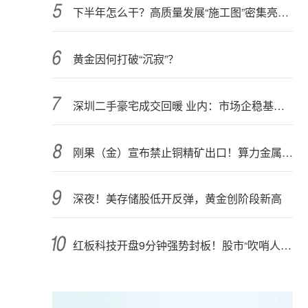
下半年怎么干？高质量发展“施工图”密集亮相 聚焦主业提质增效 国资央企向AI要动能
黄金因何打破“沉寂”？
深圳二手豪宅成交回暖 业内：市场企稳基础仍需夯实
刚果（金）宣布禁止铜精矿出口！算力金属影响多大？
深夜！美存储股低开反弹，黄金创阶段新高
红板科技开盘9分钟强势封板！股市“吹哨人”突然改口！市场风向变了？