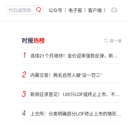
公众号
电子报
客户端
时报
热榜
换一换
连续21个月增持！金价迎来强势反弹，新一轮上行窗口开启？
内幕交易！两名自然人被“没一罚三”
新规征求意见！125只LOF或终止上市，不影响基金正常投资运作
上交所：分类明确部分LOF终止上市的情形和程序