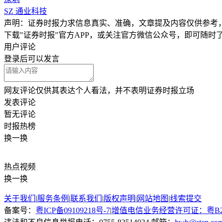
SZ
通业科技
声明：证券时报力求信息真实、准确，文章提及内容仅供参考
下载"证券时报"官方APP，或关注官方微信公众号，即可随
用户评论
登录
后可以发言
网友评论仅供其表达个人看法，并不表明证券时报立场
发表评论
暂无评论
时报
热榜
换一换
热点
视频
换一换
关于我们
|
服务条例
|
联系我们
|
版权声明
|
网站地图
|
线索提交
备案号：
粤ICP备09109218号-7
|
增值电信业务经营许可证：粤B2-20