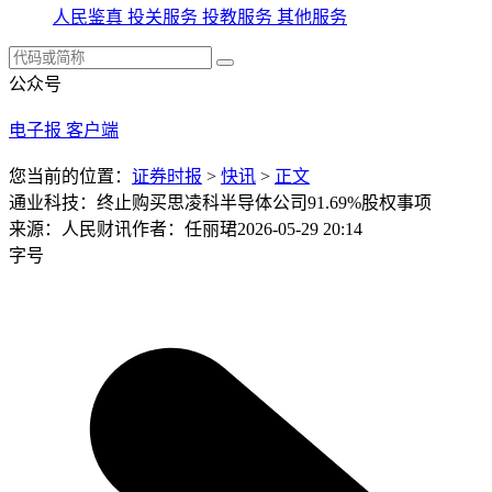
人民鉴真
投关服务
投教服务
其他服务
公众号
电子报
客户端
您当前的位置：
证券时报
>
快讯
>
正文
通业科技：终止购买思凌科半导体公司91.69%股权事项
来源：人民财讯
作者：任丽珺
2026-05-29 20:14
字号