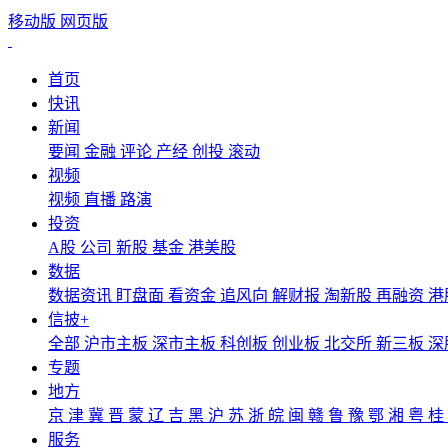
移动版
网页版
首页
快讯
新闻
要闻
金融
评论
产经
创投
滚动
视频
视频
直播
路演
投资
A股
公司
新股
基金
港美股
数据
数据资讯
盯盘面
看资金
追风向
解财报
淘新股
再融资
港
信披+
全部
沪市主板
深市主板
科创板
创业板
北交所
新三板
深
专题
地方
京
津
冀
晋
蒙
辽
吉
黑
沪
苏
浙
皖
闽
赣
鲁
豫
鄂
湘
粤
桂
服务