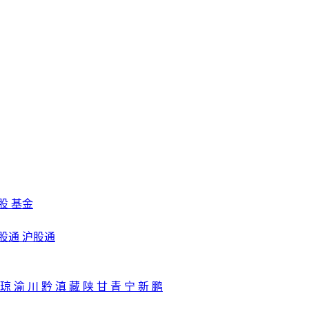
股
基金
股通
沪股通
琼
渝
川
黔
滇
藏
陕
甘
青
宁
新
鹏