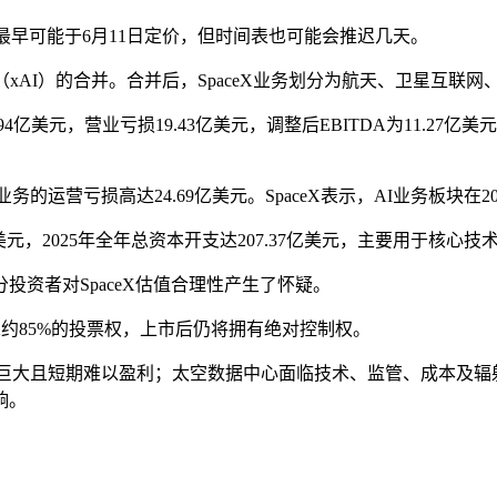
，最早可能于6月11日定价，但时间表也可能会推迟几天。
 Corp.（xAI）的合并。合并后，SpaceX业务划分为航天、卫星互
美元，营业亏损19.43亿美元，调整后EBITDA为11.27亿美元；
务的运营亏损高达24.69亿美元。SpaceX表示，AI业务板块在2
07亿美元，2025年全年总资本开支达207.37亿美元，主要用于核
资者对SpaceX估值合理性产生了怀疑。
X约85%的投票权，上市后仍将拥有绝对控制权。
发投入巨大且短期难以盈利；太空数据中心面临技术、监管、成本及
响。
。