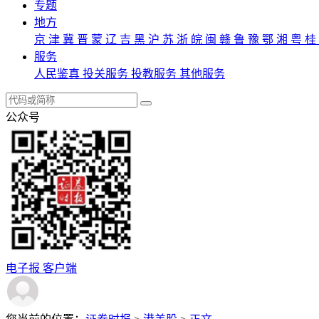
专题
地方
京
津
冀
晋
蒙
辽
吉
黑
沪
苏
浙
皖
闽
赣
鲁
豫
鄂
湘
粤
桂
服务
人民鉴真
投关服务
投教服务
其他服务
公众号
电子报
客户端