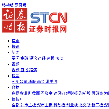
移动版
网页版
首页
快讯
新闻
要闻
金融
评论
产经
创投
滚动
视频
视频
直播
路演
投资
A股
公司
新股
基金
港美股
数据
数据资讯
盯盘面
看资金
追风向
解财报
淘新股
再融资
港
信披+
全部
沪市主板
深市主板
科创板
创业板
北交所
新三板
深