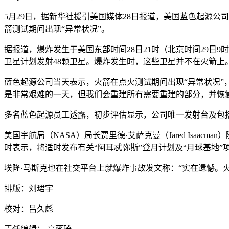
5月29日，据新华社援引美国媒体28日报道，美国蓝色起源
箭测试期间出现“异常状况”。
据报道，爆炸发生于美国东部时间28日21时（北京时间29日
卫星计划发射48颗卫星。爆炸发生时，这些卫星并不在火箭上
蓝色起源公司当天表示，火箭在点火测试期间出现“异常状况”
是非常艰难的一天，但我们会重建所有需要重建的部分，并恢
多名蓝色起源员工透露，初步评估显示，公司唯一发射台及包
美国宇航局（NASA）局长贾里德·艾萨克曼（Jared Isa
时表示，将适时发布有关“阿耳忒弥斯”登月计划及“月球基地”
埃隆·马斯克也在社交平台上就爆炸事故发文称：“实在遗憾。
排版：刘珺宇
校对：吕久彪