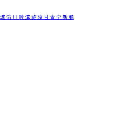
琼
渝
川
黔
滇
藏
陕
甘
青
宁
新
鹏