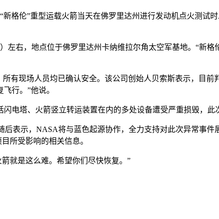
公司“新格伦”重型运载火箭当天在佛罗里达州进行发动机点火测
9时）左右，地点位于佛罗里达州卡纳维拉尔角太空军基地。“新格
。
，所有现场人员均已确认安全。该公司创始人贝索斯表示，目前
复飞行。”他说。
括闪电塔、火箭竖立转运装置在内的多处设备遭受严重损毁，此
acman）随后表示，NASA将与蓝色起源协作，全力支持对此次
项目所受影响的相关信息。
火箭就是这么难。希望你们尽快恢复。”