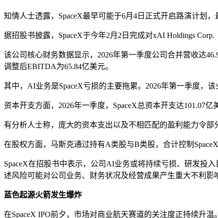
知情人士透露，SpaceX最早可能于6月4日正式开启路演计划
据招股书披露，SpaceX于今年2月2日完成对xAI Holdings
该公司核心财务数据显示，2026年第一季度公司合并营收达46.94亿
调整后EBITDA为65.84亿美元。
其中，AI业务是SpaceX亏损的主要拖累。2026年第一季度，该业
资本开支方面，2026年一季度，SpaceX总资本开支达101.
有分析人士称，庞大的资本支出以及不相匹配的盈利能力令部分投
在股权方面，马斯克通过持有A类股与B类股，合计控制Space
SpaceX在招股书中表示，公司AI业务或将持续亏损、研
述风险可能对公司业务、财务状况及经营成果产生重大不利影
蓝色起源火箭发生爆炸
在SpaceX IPO前夕，市场对商业航天赛道的关注度正持续升温