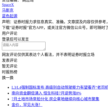
责任编辑： 高蕊琦
SpaceX
马斯克
蓝色起源
声明：证券时报力求信息真实、准确，文章提及内容仅供参考
下载"证券时报"官方APP，或关注官方微信公众号，即可随
用户评论
登录
后可以发言
网友评论仅供其表达个人看法，并不表明证券时报立场
发表评论
暂无评论
时报
热榜
换一换
L3/L4强制国标发布 高级别自动驾驶能力有望看齐“老司机
南向资金翻倍涌入 恒生科技7月逆势涨8%
7月土地市场竞拍分化 房企拿地继续向核心城市聚集
金价，罕见大涨！