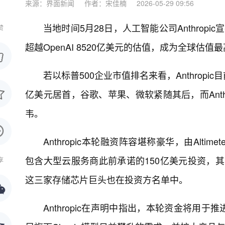
来源：界面新闻
作者：宋佳楠
2026-05-29 09:56
当地时间5月28日，人工智能公司Anthropi
赞
超越OpenAI 8520亿美元的估值，成为全球估值最
若以标普500企业市值排名来看，Anthropi
亿美元居首，谷歌、苹果、微软紧随其后，而Ant
韦。
Anthropic本轮融资阵容堪称豪华，由Altimete
包含大型云服务商此前承诺的150亿美元投资，其
享
这三家存储芯片巨头也在投资方名单中。
Anthropic在声明中指出，本轮资金将用