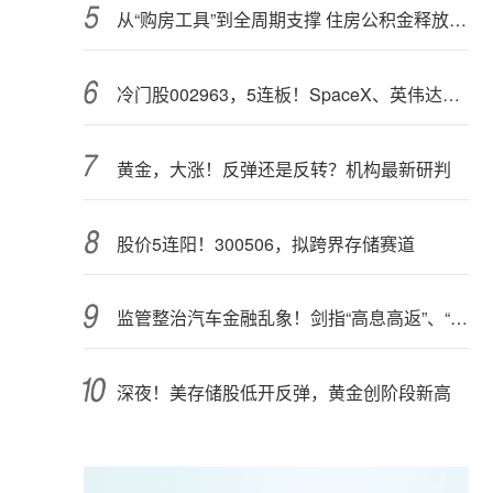
从“购房工具”到全周期支撑 住房公积金释放更大能量
冷门股002963，5连板！SpaceX、英伟达联手，入局太空算力（附股）
黄金，大涨！反弹还是反转？机构最新研判
股价5连阳！300506，拟跨界存储赛道
监管整治汽车金融乱象！剑指“高息高返”、“零首付”“低首付”诱导购车
深夜！美存储股低开反弹，黄金创阶段新高