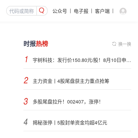
公众号
电子报
客户端
时报
热榜
换一换
宇树科技：发行价150.80元/股！8月10日申购，DeepSeek参与战略配售
主力资金丨4股尾盘获主力重点抢筹
多股尾盘拉升！002407，涨停！
揭秘涨停丨5股封单资金均超4亿元