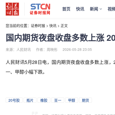
首页
快讯
新闻
视
您当前的位置：
证券时报
>
快讯
>
正文
国内期货夜盘收盘多数上涨 2
来源：人民财讯
作者：周映彤
2026-05-28 23:05
人民财讯5月28日电，
国内期货夜盘收盘多数上涨，2
一、甲醇小幅下跌。
20号胶
瓶片
橡胶
豆一
甲醇
期货