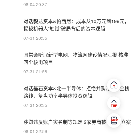
08-04 20:37
对话毅达资本&帕西尼：成本从10万元到199元，
揭秘机器人“触觉”破局背后的资本逻辑
07-31 20:35
国常会听取新型电网、物流网建设情况汇报 核准
四个核电项目
07-31 21:58
对话基石资本&北一半导体：拒绝并购走IDM全栈
路线，复盘功率半导体投资逻辑
07-31 20:35
涉嫌违反账户实名制等规定 2家券商被证监会立案
08-01 22:59