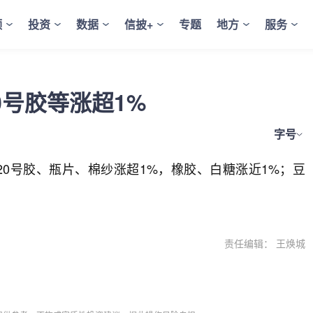
频
投资
数据
信披+
专题
地方
服务
0号胶等涨超1%
字号
0号胶、瓶片、棉纱涨超1%，橡胶、白糖涨近1%；豆
责任编辑： 王焕城