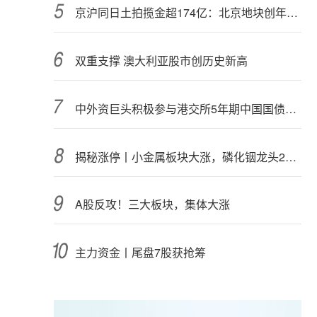
京沪同日土拍揽金超174亿：北京地块创年内纪录，上海最高溢价28.45%
双重支撑 澳大利亚股市创历史新高
中外资巨头积极参与港交所5年期中国国债期货交易
揭秘涨停丨小金属板块大涨，磷化铟龙头2连板
A股反攻！三大板块，集体大涨
主力资金丨尾盘7股获抢筹