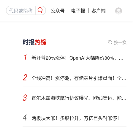
公众号
电子报
客户端
时报
热榜
换一换
新开普20%涨停！OpenAI大幅降价80%，四大利好齐聚：AI应用集体爆发
全线冲高！涨停潮，存储芯片引爆盘面！全球AI算力部署提速
霍尔木兹海峡航行协议曝光，欧线集运、能化品种期货大跌
两板块大涨！多股拉升，万亿巨头封涨停！