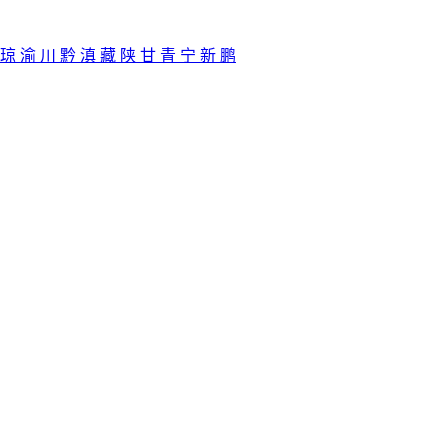
琼
渝
川
黔
滇
藏
陕
甘
青
宁
新
鹏