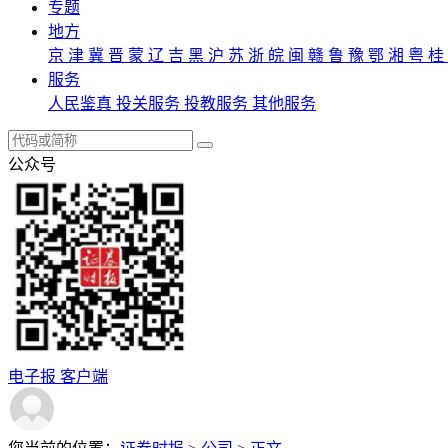
专题
地方
京
津
冀
晋
蒙
辽
吉
黑
沪
苏
浙
皖
闽
赣
鲁
豫
鄂
湘
粤
桂
服务
人民鉴真
投关服务
投教服务
其他服务
公众号
电子报
客户端