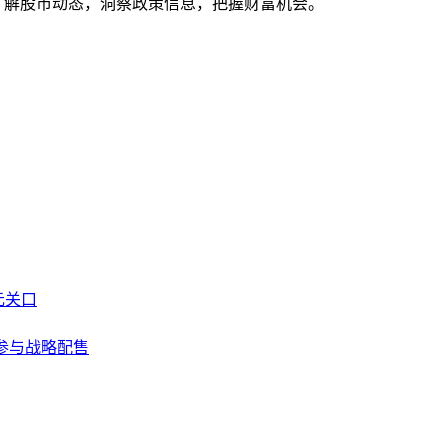
时了解股市动态，洞察政策信息，把握财富机会。
元关口
ek参与战略配售