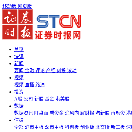
移动版
网页版
首页
快讯
新闻
要闻
金融
评论
产经
创投
滚动
视频
视频
直播
路演
投资
A股
公司
新股
基金
港美股
数据
数据资讯
盯盘面
看资金
追风向
解财报
淘新股
再融资
港
信披+
全部
沪市主板
深市主板
科创板
创业板
北交所
新三板
深