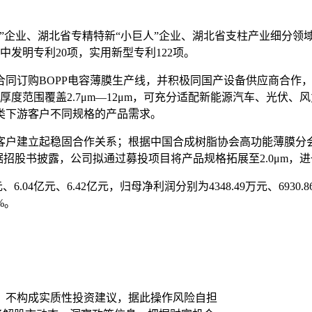
人”企业、湖北省专精特新“小巨人”企业、湖北省支柱产业细分领
其中发明专利20项，实用新型专利122项。
合同订购BOPP电容薄膜生产线，并积极同国产设备供应商合作，发
产品厚度范围覆盖2.7μm—12μm，可充分适配新能源汽车、光
类下游客户不同规格的产品需求。
户建立起稳固合作关系；根据中国合成树脂协会高功能薄膜分会出
据招股书披露，公司拟通过募投项目将产品规格拓展至2.0μm，
.04亿元、6.42亿元，归母净利润分别为4348.49万元、6930.8
%。
，不构成实质性投资建议，据此操作风险自担