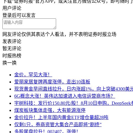
下载"证券时报"官方APP，或关注官方微信公众号，即可随
用户评论
登录
后可以发言
网友评论仅供其表达个人看法，并不表明证券时报立场
发表评论
暂无评论
时报
热榜
换一换
金价，罕见大涨！
爱丽家居复牌再度涨停，走出10连板
现货黄金早间直线拉升，日内涨超1%，向上突破4300美
6G概念大涨！英伟达加速进入电信运营商市场？
宇树科技：发行价150.80元/股！8月10日申购，DeepSe
煤炭板块集体走强，大有能源涨停
金价拉升！上半年国内黄金ETF增仓量超28吨
仅剩1只，券商资管大集合产品即将“剧终”
多股尾盘拉升！002407，涨停！