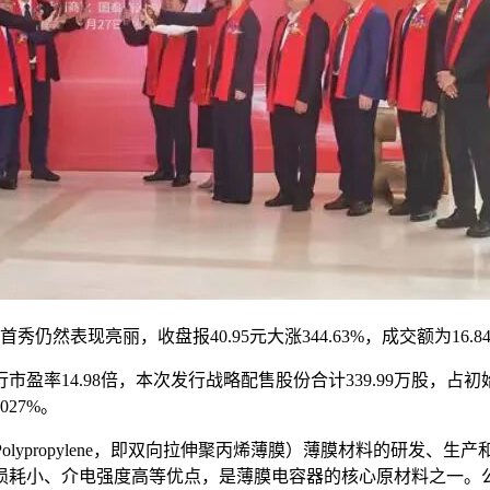
表现亮丽，收盘报40.95元大涨344.63%，成交额为16.84
行市盈率14.98倍，本次发行战略配售股份合计339.99万股，占初
027%。
ented Polypropylene，即双向拉伸聚丙烯薄膜）薄膜材料的
损耗小、介电强度高等优点，是薄膜电容器的核心原材料之一。