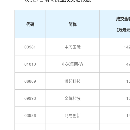
成交金
代码
简称
（万港
00981
中芯国际
14
01810
小米集团-W
4
06809
澜起科技
1
09993
金辉控股
1
03986
兆易创新
1