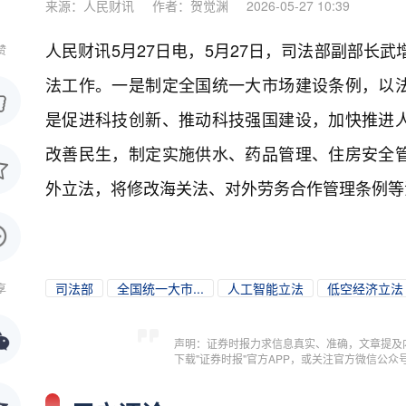
来源：人民财讯
作者：贺觉渊
2026-05-27 10:39
人民财讯5月27日电，
5月27日，司法部副部长武
赞
法工作。一是制定全国统一大市场建设条例，以
是促进科技创新、推动科技强国建设，加快推进
改善民生，制定实施供水、药品管理、住房安全
外立法，将修改海关法、对外劳务合作管理条例等
司法部
全国统一大市...
人工智能立法
低空经济立法
享
声明：证券时报力求信息真实、准确，文章提及
下载"证券时报"官方APP，或关注官方微信公