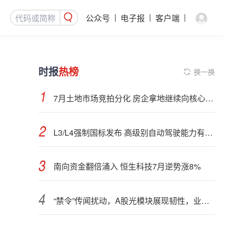
公众号
电子报
客户端
时报
热榜
换一换
7月土地市场竞拍分化 房企拿地继续向核心城市聚集
L3/L4强制国标发布 高级别自动驾驶能力有望看齐“老司机”
南向资金翻倍涌入 恒生科技7月逆势涨8%
“禁令”传闻扰动，A股光模块展现韧性，业内人士：预计落地难度大