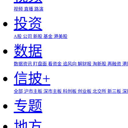
视频
直播
路演
投资
A股
公司
新股
基金
港美股
数据
数据资讯
盯盘面
看资金
追风向
解财报
淘新股
再融资
港
信披+
全部
沪市主板
深市主板
科创板
创业板
北交所
新三板
深
专题
地方