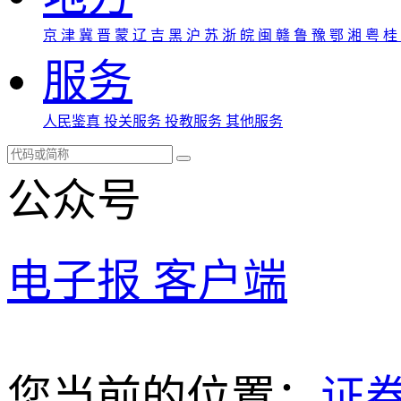
京
津
冀
晋
蒙
辽
吉
黑
沪
苏
浙
皖
闽
赣
鲁
豫
鄂
湘
粤
桂
服务
人民鉴真
投关服务
投教服务
其他服务
公众号
电子报
客户端
您当前的位置：
证