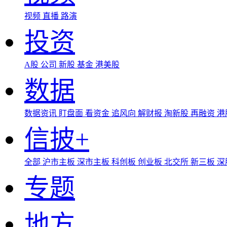
视频
直播
路演
投资
A股
公司
新股
基金
港美股
数据
数据资讯
盯盘面
看资金
追风向
解财报
淘新股
再融资
港
信披+
全部
沪市主板
深市主板
科创板
创业板
北交所
新三板
深
专题
地方