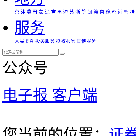
京
津
冀
晋
蒙
辽
吉
黑
沪
苏
浙
皖
闽
赣
鲁
豫
鄂
湘
粤
桂
服务
人民鉴真
投关服务
投教服务
其他服务
公众号
电子报
客户端
您当前的位置：
证