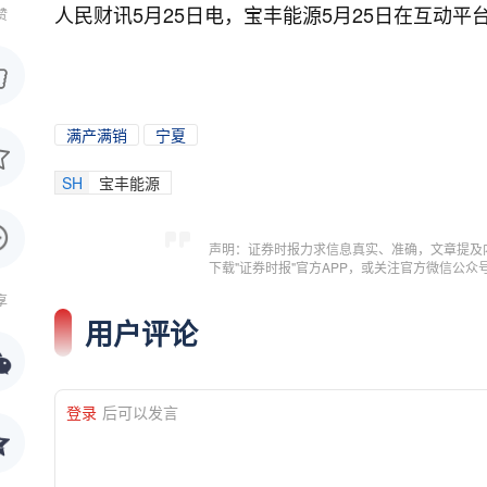
人民财讯5月25日电，
宝丰能源5月25日在互动
赞
满产满销
宁夏
SH
宝丰能源
声明：证券时报力求信息真实、准确，文章提及
下载"证券时报"官方APP，或关注官方微信公
享
用户评论
登录
后可以发言