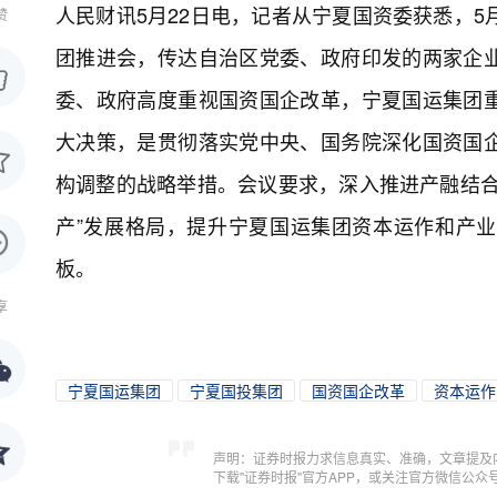
人民财讯5月22日电，
记者从宁夏国资委获悉，5
赞
团推进会，传达自治区党委、政府印发的两家企
委、政府高度重视国资国企改革，宁夏国运集团
大决策，是贯彻落实党中央、国务院深化国资国
构调整的战略举措。会议要求，深入推进产融结合
产”发展格局，提升宁夏国运集团资本运作和产
板。
享
宁夏国运集团
宁夏国投集团
国资国企改革
资本运作
声明：证券时报力求信息真实、准确，文章提及
下载"证券时报"官方APP，或关注官方微信公