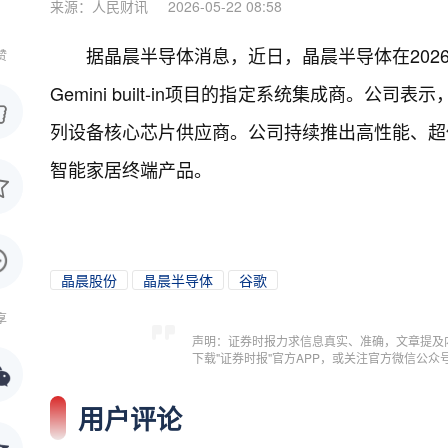
来源：人民财讯
2026-05-22 08:58
据晶晨半导体消息，近日，晶晨半导体在2026谷歌
赞
Gemini built-in项目的指定系统集成商。公司表示
列设备核心芯片供应商。公司持续推出高性能、超
智能家居终端产品。
晶晨股份
晶晨半导体
谷歌
享
声明：证券时报力求信息真实、准确，文章提及
下载"证券时报"官方APP，或关注官方微信公
用户评论