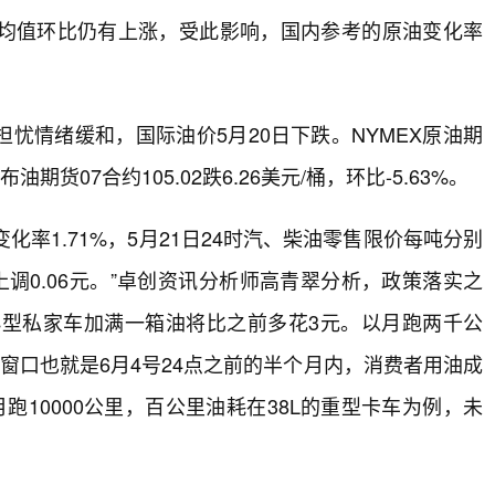
均值环比仍有上涨，受此影响，国内参考的原油变化率
忧情绪缓和，国际油价5月20日下跌。NYMEX原油期
E布油期货07合约105.02跌6.26美元/桶，环比-5.63%。
变化率1.71%，5月21日24时汽、柴油零售限价每吨分别
均上调0.06元。”卓创资讯分析师高青翠分析，政策落实之
小型私家车加满一箱油将比之前多花3元。以月跑两千公
窗口也就是6月4号24点之前的半个月内，消费者用油成
10000公里，百公里油耗在38L的重型卡车为例，未