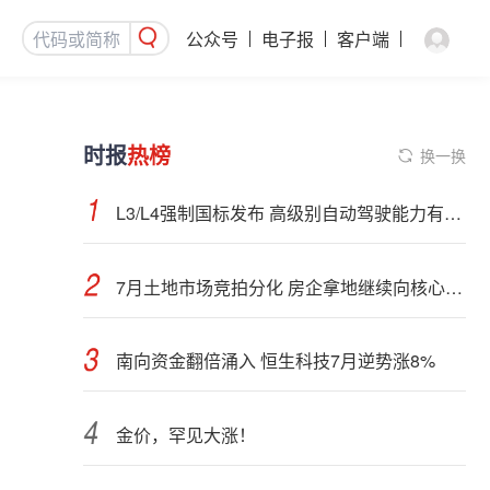
公众号
电子报
客户端
时报
热榜
换一换
L3/L4强制国标发布 高级别自动驾驶能力有望看齐“老司机”
7月土地市场竞拍分化 房企拿地继续向核心城市聚集
南向资金翻倍涌入 恒生科技7月逆势涨8%
金价，罕见大涨！