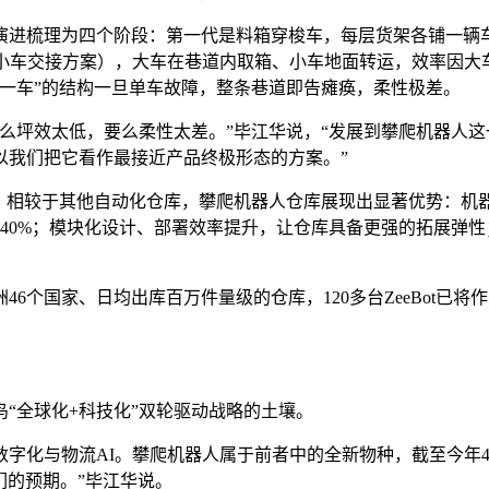
演进梳理为四个阶段：第一代是料箱穿梭车，每层货架各铺一辆车
大小车交接方案），大车在巷道内取箱、小车地面转运，效率因大
一车”的结构一旦单车故障，整条巷道即告瘫痪，柔性极差。
么坪效太低，要么柔性太差。”毕江华说，“发展到攀爬机器人
以我们把它看作最接近产品终极形态的方案。”
，相较于其他自动化仓库，攀爬机器人仓库展现出显著优势：机器
40%；模块化设计、部署效率提升，让仓库具备更强的拓展弹
6个国家、日均出库百万件量级的仓库，120多台ZeeBot已将
“全球化+科技化”双轮驱动战略的土壤。
字化与物流AI。攀爬机器人属于前者中的全新物种，截至今年4
我们的预期。”毕江华说。