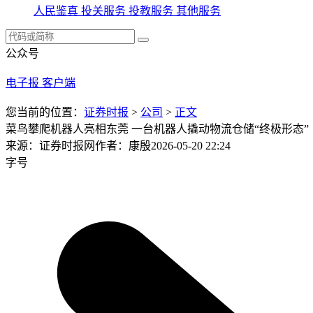
人民鉴真
投关服务
投教服务
其他服务
公众号
电子报
客户端
您当前的位置：
证券时报
>
公司
>
正文
菜鸟攀爬机器人亮相东莞 一台机器人撬动物流仓储“终极形态”
来源：证券时报网
作者：康殷
2026-05-20 22:24
字号