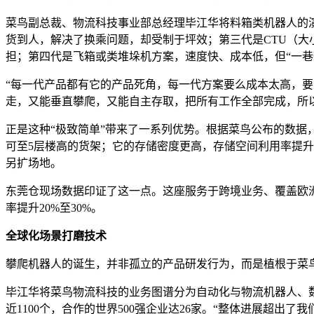
菜鸟副总裁、物流科技事业部总经理毕江华将料箱类机器人的
货到人，解决了换乘问题，却受制于坪效；第三代是CTU（
担；第四代是飞箱或类堆垛机方案，速度快、成本低，但“一巷
“每一代产品都有它的产品死角，每一代方案要么成本太高，要
走，又能垂直攀爬，又能自主存取，把所有工作全部完成，所
正是这种“极致简单”带来了一系列优势。根据菜鸟公布的数据
可至5层楼高的货架；它的存储密度更高，存储空间利用率提升
另扩场地。
东莞仓现场数据印证了这一点。这座服务于跨境业务、覆盖欧洲4
率提升20%至30%。
全球化场景打磨技术
攀爬机器人的诞生，并非孤立的产品研发行为，而是植根于菜鸟
毕江华将菜鸟物流科技的业务图谱分为自动化与物流机器人、数
近1100个，合作的世界500强企业达26家。“整体进展超出了