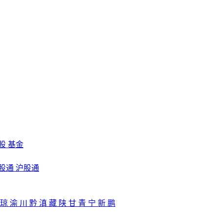
股
基金
股通
沪股通
琼
渝
川
黔
滇
藏
陕
甘
青
宁
新
鹏