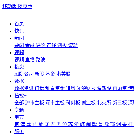
移动版
网页版
首页
快讯
新闻
要闻
金融
评论
产经
创投
滚动
视频
视频
直播
路演
投资
A股
公司
新股
基金
港美股
数据
数据资讯
盯盘面
看资金
追风向
解财报
淘新股
再融资
港
信披+
全部
沪市主板
深市主板
科创板
创业板
北交所
新三板
深
专题
地方
京
津
冀
晋
蒙
辽
吉
黑
沪
苏
浙
皖
闽
赣
鲁
豫
鄂
湘
粤
桂
服务