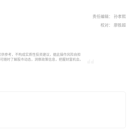
责任编辑： 孙孝熙
校对： 廖胜超
仅供参考，不构成实质性投资建议，据此操作风险自担
，即可随时了解股市动态，洞察政策信息，把握财富机会。