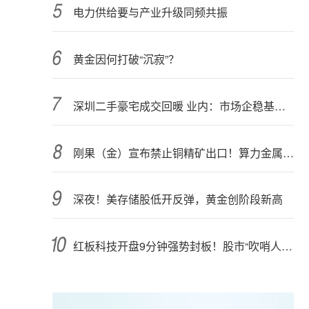
电力供给要与产业升级同频共振
黄金因何打破“沉寂”？
深圳二手豪宅成交回暖 业内：市场企稳基础仍需夯实
刚果（金）宣布禁止铜精矿出口！算力金属影响多大？
深夜！美存储股低开反弹，黄金创阶段新高
红板科技开盘9分钟强势封板！股市“吹哨人”突然改口！市场风向变了？