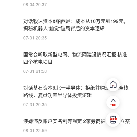
08-04 20:37
对话毅达资本&帕西尼：成本从10万元到199元，
揭秘机器人“触觉”破局背后的资本逻辑
07-31 20:35
国常会听取新型电网、物流网建设情况汇报 核准
四个核电项目
07-31 21:58
对话基石资本&北一半导体：拒绝并购走IDM全栈
路线，复盘功率半导体投资逻辑
07-31 20:35
涉嫌违反账户实名制等规定 2家券商被证监会立案
08-01 22:59