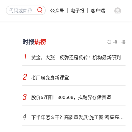
公众号
电子报
客户端
时报
热榜
换一换
黄金，大涨！反弹还是反转？机构最新研判
老厂房变身新课堂
股价5连阳！300506，拟跨界存储赛道
下半年怎么干？高质量发展“施工图”密集亮相 聚焦主业提质增效 国资央企向AI要动能