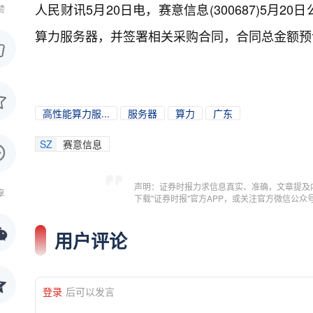
人民财讯5月20日电，
赛意信息(300687)5
赞
算力服务器，并签署相关采购合同，合同总金额预计
高性能算力服...
服务器
算力
广东
SZ
赛意信息
声明：证券时报力求信息真实、准确，文章提及
享
下载"证券时报"官方APP，或关注官方微信公
用户评论
登录
后可以发言