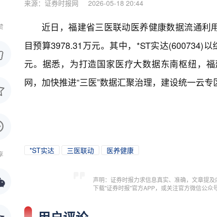
来源：证券时报网
2026-05-18 20:44
近日，福建省三医联动医养健康数据流通利
赞
目预算3978.31万元。其中，*ST实达(60073
元。据悉，为打造国家医疗大数据东南枢纽，福
网，加快推进“三医”数据汇聚治理，建设统一云专区，
*ST实达
三医联动
医养健康
享
声明：证券时报力求信息真实、准确，文章提及
下载"证券时报"官方APP，或关注官方微信公