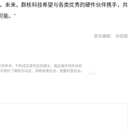
化。未来，群核科技希望与各类优秀的硬件伙伴携手，共
可能。”
责任编辑： 孙宪超
仅供参考，不构成实质性投资建议，据此操作风险自担
，即可随时了解股市动态，洞察政策信息，把握财富机会。