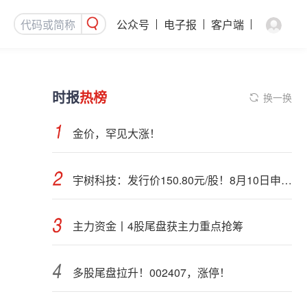
公众号
电子报
客户端
时报
热榜
换一换
金价，罕见大涨！
宇树科技：发行价150.80元/股！8月10日申购，DeepSeek参与战略配售
主力资金丨4股尾盘获主力重点抢筹
多股尾盘拉升！002407，涨停！