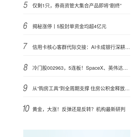
仅剩1只，券商资管大集合产品即将“剧终”
揭秘涨停丨5股封单资金均超4亿元
信用卡核心客群代际交接：AI卡成银行深耕“新世代”首块试验田
冷门股002963，5连板！SpaceX、英伟达联手，入局太空算力（附股）
从“购房工具”到全周期支撑 住房公积金释放更大能量
黄金，大涨！反弹还是反转？机构最新研判