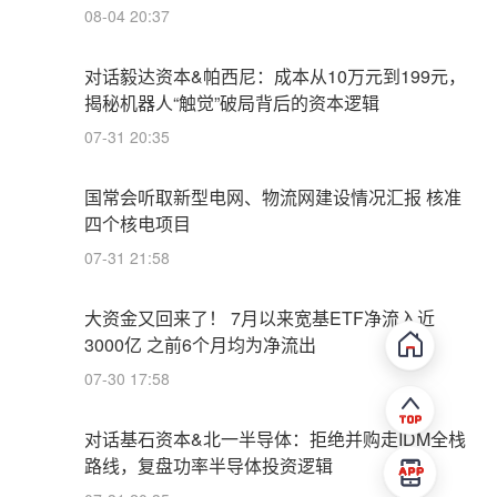
08-04 20:37
对话毅达资本&帕西尼：成本从10万元到199元，
揭秘机器人“触觉”破局背后的资本逻辑
07-31 20:35
国常会听取新型电网、物流网建设情况汇报 核准
四个核电项目
07-31 21:58
大资金又回来了！ 7月以来宽基ETF净流入近
3000亿 之前6个月均为净流出
07-30 17:58
对话基石资本&北一半导体：拒绝并购走IDM全栈
路线，复盘功率半导体投资逻辑