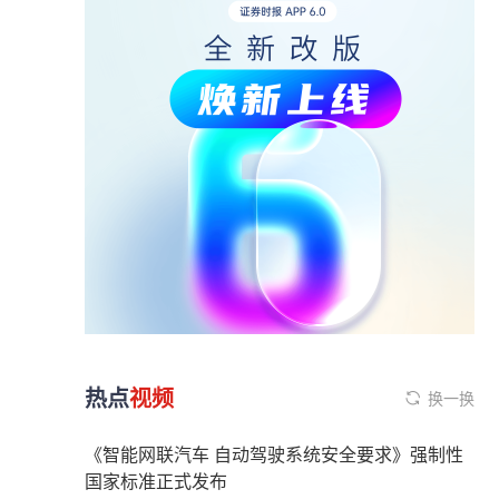
热点
视频
换一换
《智能网联汽车 自动驾驶系统安全要求》强制性
国家标准正式发布