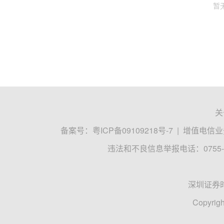
暂
关
备案号：
粤ICP备09109218号-7
|
增值电信业务
违法和不良信息举报电话：0755-8
深圳证券
Copyrigh