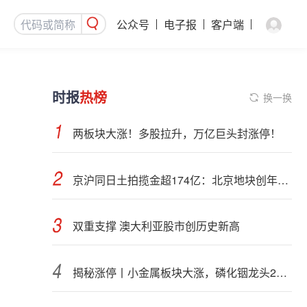
公众号
电子报
客户端
时报
热榜
换一换
两板块大涨！多股拉升，万亿巨头封涨停！
京沪同日土拍揽金超174亿：北京地块创年内纪录，上海最高溢价28.45%
双重支撑 澳大利亚股市创历史新高
揭秘涨停丨小金属板块大涨，磷化铟龙头2连板