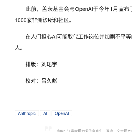
此前，盖茨基金会与OpenAI于今年1月宣布
1000家非洲诊所和社区。
在人们担心AI可能取代工作岗位并加剧不平
人。
排版：刘珺宇
校对：吕久彪
Anthropic
AI
OpenAI
声明：证券时报力求信息真实、准确，文章提及