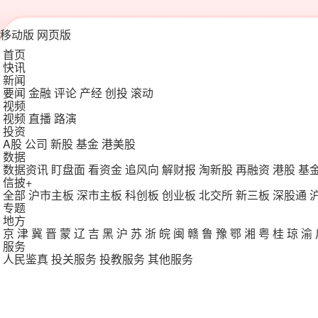
移动版
网页版
首页
快讯
新闻
要闻
金融
评论
产经
创投
滚动
视频
视频
直播
路演
投资
A股
公司
新股
基金
港美股
数据
数据资讯
盯盘面
看资金
追风向
解财报
淘新股
再融资
港股
基
信披+
全部
沪市主板
深市主板
科创板
创业板
北交所
新三板
深股通
专题
地方
京
津
冀
晋
蒙
辽
吉
黑
沪
苏
浙
皖
闽
赣
鲁
豫
鄂
湘
粤
桂
琼
渝
服务
人民鉴真
投关服务
投教服务
其他服务