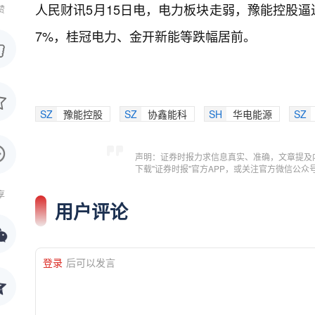
人民财讯5月15日电，
电力板块走弱，豫能控股逼
赞
7%，桂冠电力、金开新能等跌幅居前。
SZ
豫能控股
SZ
协鑫能科
SH
华电能源
SZ
声明：证券时报力求信息真实、准确，文章提及
下载"证券时报"官方APP，或关注官方微信公
享
用户评论
登录
后可以发言