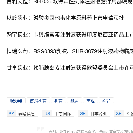
百利天恒：SI-B036双特异性抗体注射液治疗局部
以岭药业：磷酸奥司他韦化学原料药上市申请获批
翰宇药业：卡贝缩宫素注射液获得印度尼西亚药品上
恒瑞医药：RSS0393乳胶、SHR-3079注射液药物
甘李药业：赖脯胰岛素注射液获得欧盟委员会上市许
服务器
融资租赁
租赁
融资
重组
综合
SZ
赛意信息
US
中芯国际
SH
甘李药业
SH
众
声明：证券时报力求信息真实、准确，文章提及内容