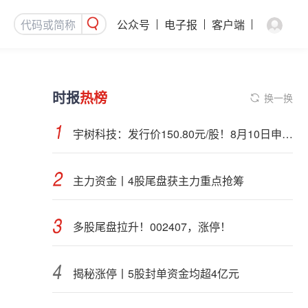
公众号
电子报
客户端
时报
热榜
换一换
宇树科技：发行价150.80元/股！8月10日申购，DeepSeek参与战略配售
主力资金丨4股尾盘获主力重点抢筹
多股尾盘拉升！002407，涨停！
揭秘涨停丨5股封单资金均超4亿元