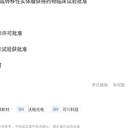
晚期或转移性实体瘤获得药物临床试验批准
市许可批准
临床试验获批准
可
责任编辑： 朱雨蒙
源新材
SH
沃格光电
SH
可川科技
仅供参考，不构成实质性投资建议，据此操作风险自担