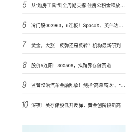
从“购房工具”到全周期支撑 住房公积金释放更大能量
冷门股002963，5连板！SpaceX、英伟达联手，入局太空算力（附股）
黄金，大涨！反弹还是反转？机构最新研判
股价5连阳！300506，拟跨界存储赛道
监管整治汽车金融乱象！剑指“高息高返”、“零首付”“低首付”诱导购车
深夜！美存储股低开反弹，黄金创阶段新高