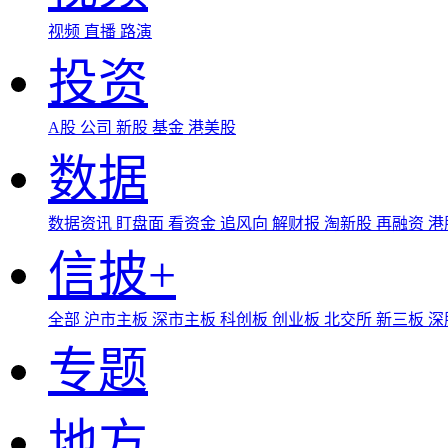
视频
直播
路演
投资
A股
公司
新股
基金
港美股
数据
数据资讯
盯盘面
看资金
追风向
解财报
淘新股
再融资
港
信披+
全部
沪市主板
深市主板
科创板
创业板
北交所
新三板
深
专题
地方