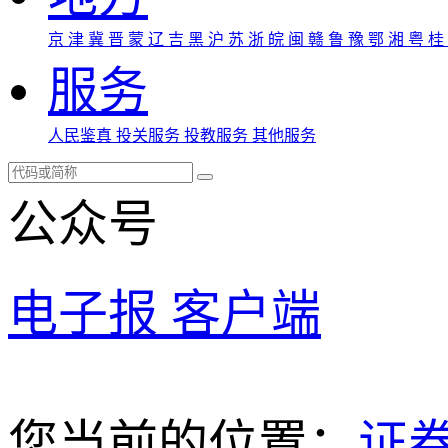
京
津
冀
晋
蒙
辽
吉
黑
沪
苏
浙
皖
闽
赣
鲁
豫
鄂
湘
粤
桂
服务
人民鉴真
投关服务
投教服务
其他服务
公众号
电子报
客户端
您当前的位置：
证