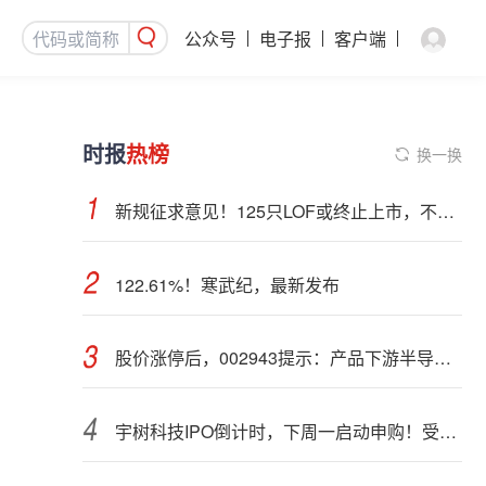
公众号
电子报
客户端
时报
热榜
换一换
新规征求意见！125只LOF或终止上市，不影响基金正常投资运作
122.61%！寒武纪，最新发布
股价涨停后，002943提示：产品下游半导体行业应用占比不超过5%
宇树科技IPO倒计时，下周一启动申购！受益股曝光