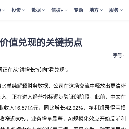
频
投资
数据
信披+
专题
地方
服务
到价值兑现的关键拐点
字号
键词正在从“讲增长”转向“看兑现”。
。相比单纯解释财务数据，公司在这场交流中释放出更清晰
续投入，正在进入经营指标逐步验证的阶段。此前，中文在
业收入16.57亿元，同比增长42.92%，净利润录得亏损
幅收窄近50%，业务增量显著，AI规模化效应开始反哺利